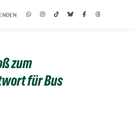
ENDEN
menü
toß zum
twort für Bus