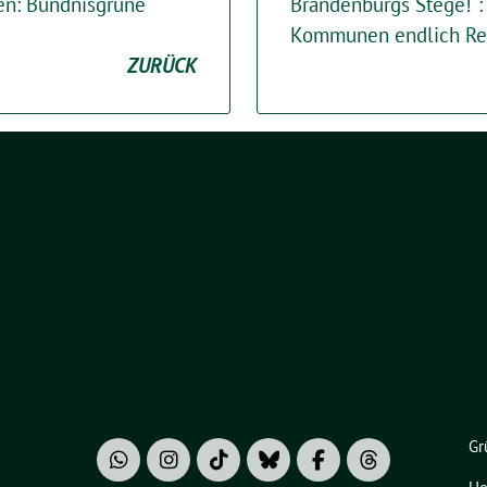
ten: Bündnisgrüne
Brandenburgs Stege!“:
Kommunen endlich Rec
ZURÜCK
Gr