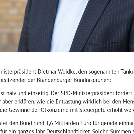
isterpräsident Dietmar Woidke, den sogenannten Tankrab
orsitzender der Brandenburger Bündnisgrünen:
st naiv und einseitig. Der SPD-Ministerpräsident forder
r aber erklären, wie die Entlastung wirklich bei den M
s die Gewinne der Ölkonzerne mit Steuergeld erhöht wer
stet den Bund rund 1,6 Milliarden Euro für gerade einma
für ein ganzes Jahr Deutschlandticket. Solche Summen so