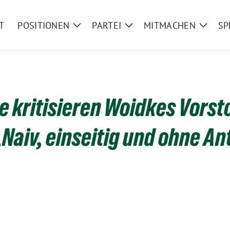
T
POSITIONEN
PARTEI
MITMACHEN
SP
Zeige
Zeige
Zeige
Untermenü
Untermenü
Unter
 kritisieren Woidkes Vors
Naiv, einseitig und ohne An