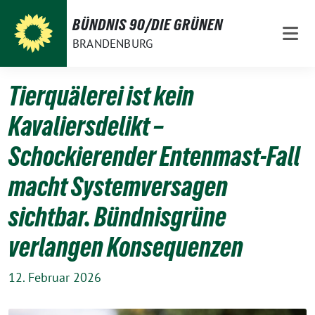
Weiter
BÜNDNIS 90/DIE GRÜNEN
zum
BRANDENBURG
Inhalt
Tierquälerei ist kein
Kavaliersdelikt –
Schockierender Entenmast-Fall
macht Systemversagen
sichtbar. Bündnisgrüne
verlangen Konsequenzen
12. Februar 2026