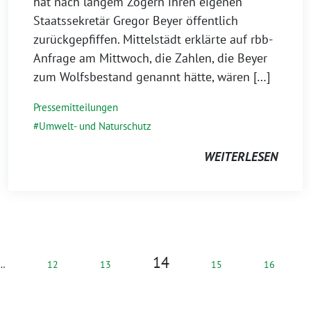
hat nach langem Zögern ihren eigenen
Staatssekretär Gregor Beyer öffentlich
zurückgepfiffen. Mittelstädt erklärte auf rbb-
Anfrage am Mittwoch, die Zahlen, die Beyer
zum Wolfsbestand genannt hätte, wären […]
Pressemitteilungen
Umwelt- und Naturschutz
WEITERLESEN
14
…
12
13
15
16